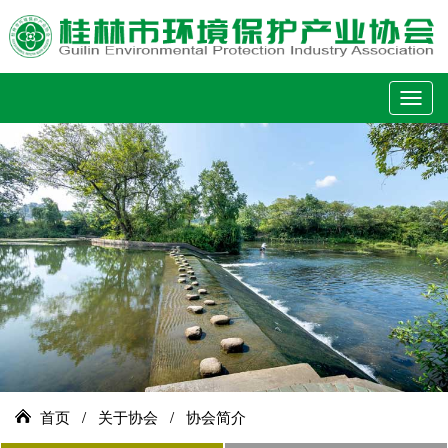
切
换
导
航
首页
/
关于协会
/
协会简介